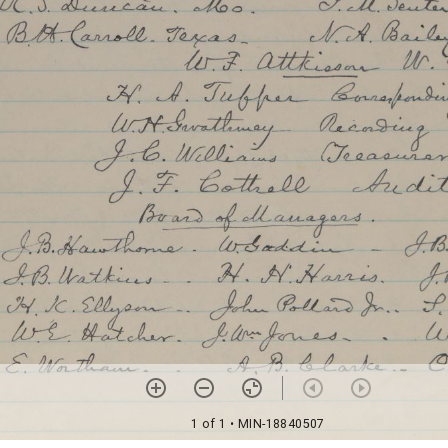
1 of 1
• MIN-18840507