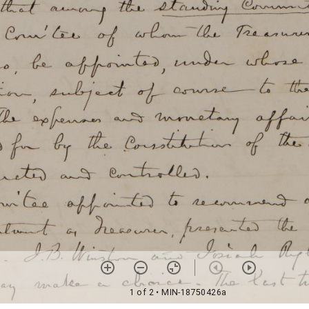
1 of 2
• MIN-18750426a