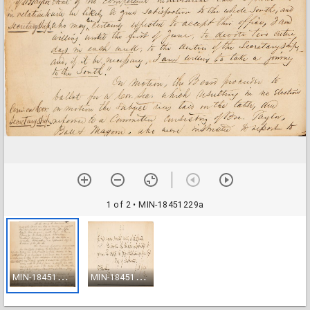
1 of 2
• MIN-18451229a
M
IN-18451229a
M
IN-18451229b